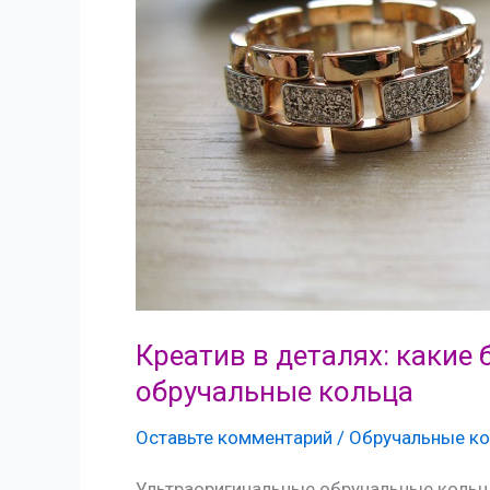
правила
ухода
Креатив в деталях: каки
обручальные кольца
Оставьте комментарий
/
Обручальные ко
Ультраоригинальные обручальные коль