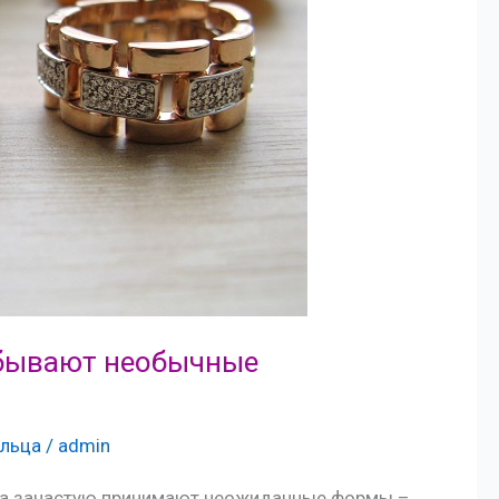
е бывают необычные
льца
/
admin
ца зачастую принимают неожиданные формы –