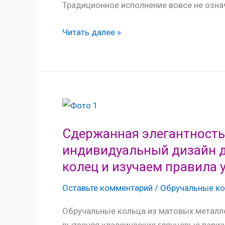
Традиционное исполнение вовсе не озн
Вечный
Читать далее »
хит:
почему
классические
обручальные
кольца
не
выходят
Сдержанная элегантност
из
индивидуальный дизайн 
моды
колец и изучаем правила 
–
идеи
Оставьте комментарий
/
Обручальные ко
дизайна
Обручальные кольца из матовых металло
от
вытесняя классические глянцевые вариа