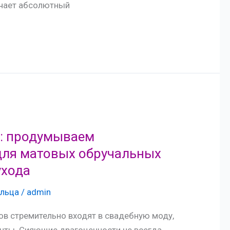
ачает абсолютный
ь: продумываем
для матовых обручальных
ухода
льца
/
admin
в стремительно входят в свадебную моду,
нты. Сияющие драгоценности не всегда