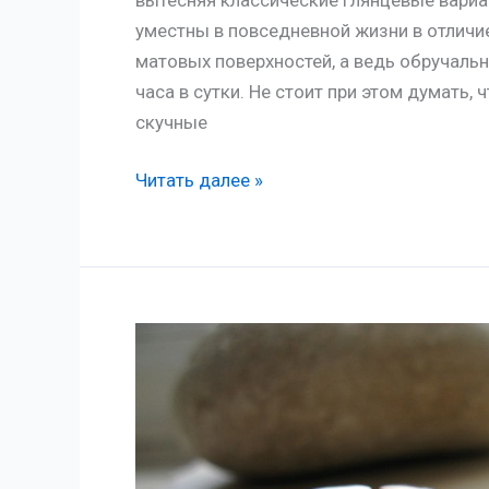
ведущих
уместны в повседневной жизни в отличи
ювелирных
матовых поверхностей, а ведь обручальн
домов
часа в сутки. Не стоит при этом думать
скучные
Сдержанная
Читать далее »
элегантность:
продумываем
индивидуальный
дизайн
для
матовых
обручальных
колец
и
изучаем