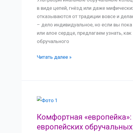
в виде цепей, гнёзд или даже мифичес
отказываются от традиции вовсе и дела
– дело индивидуальное, но если вы пока
или алое сердце, предлагаем узнать, к
обручального
Креатив
Читать далее »
в
деталях:
какие
бывают
необычные
обручальные
кольца
Комфортная «европейка»: 
европейских обручальных