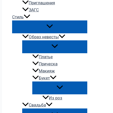
Приглашения
ЗАГС
Стиль
Образ невесты
Платье
Прическа
Макияж
Букет
Из роз
Свадьба