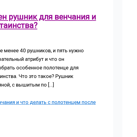
ен рушник для венчания и
 таинства?
е менее 40 рушников, и пять нужно
зательный атрибут и что он
ыбрать особенное полотенце для
инства. Что это такое? Рушник
яной, с вышитым по […]
нчания и что делать с полотенцем после