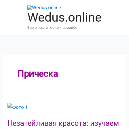
Перейти
к
Wedus.online
содержимому
Все о подготовке к свадьбе
Прическа
Незатейливая красота: изучаем