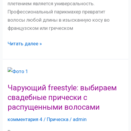
плетением является универсальность.
Профессиональный парикмахер превратит
волосы любой длины в изысканную косу во
французском или греческом
Девичья
Читать далее »
краса:
выбираем
свадебные
прически
с
Чарующий freestyle: выбираем
косами
свадебные прически с
под
распущенными волосами
тип
лица,
комментария 4
/
Прическа
/
admin
рост,