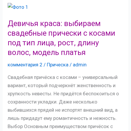
делаем
свадебные
прически
Девичья краса: выбираем
своими
свадебные прически с косами
руками
под тип лица, рост, длину
поэтапно
волос, модель платья
в
домашних
комментария 2
/
Прическа
/
admin
условиях
Свадебная причёска с косами – универсальный
вариант, который подчеркнёт женственность и
хрупкость невесты. Не придётся беспокоиться о
сохранности укладки. Даже несколько
выбившихся прядей не испортят внешний вид, а
лишь придадут ему романтичность и нежность.
Выбор Основным преимуществом причёсок с