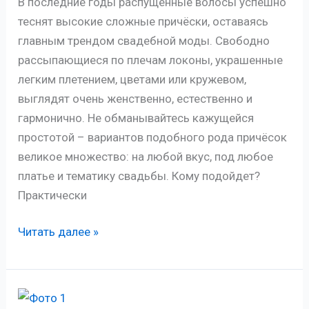
В последние годы распущенные волосы успешно
длину
теснят высокие сложные причёски, оставаясь
волос,
главным трендом свадебной моды. Свободно
модель
рассыпающиеся по плечам локоны, украшенные
платья
легким плетением, цветами или кружевом,
выглядят очень женственно, естественно и
гармонично. Не обманывайтесь кажущейся
простотой – вариантов подобного рода причёсок
великое множество: на любой вкус, под любое
платье и тематику свадьбы. Кому подойдет?
Практически
Чарующий
Читать далее »
freestyle:
выбираем
свадебные
прически