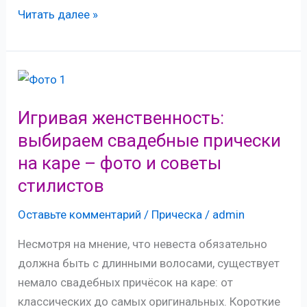
Незатейливая
Читать далее »
красота:
изучаем
простые
свадебные
прически
Игривая женственность:
для
выбираем свадебные прически
самостоятельного
на каре – фото и советы
исполнения
стилистов
Оставьте комментарий
/
Прическа
/
admin
Несмотря на мнение, что невеста обязательно
должна быть с длинными волосами, существует
немало свадебных причёсок на каре: от
классических до самых оригинальных. Короткие