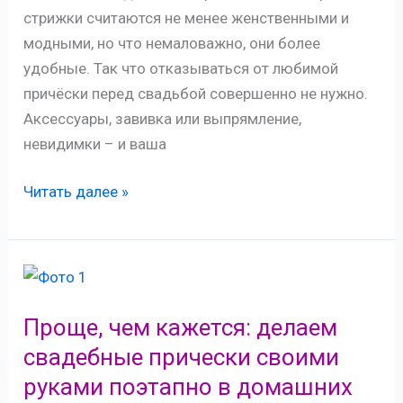
стрижки считаются не менее женственными и
модными, но что немаловажно, они более
удобные. Так что отказываться от любимой
причёски перед свадьбой совершенно не нужно.
Аксессуары, завивка или выпрямление,
невидимки – и ваша
Игривая
Читать далее »
женственность:
выбираем
свадебные
прически
на
Проще, чем кажется: делаем
каре
свадебные прически своими
–
руками поэтапно в домашних
фото