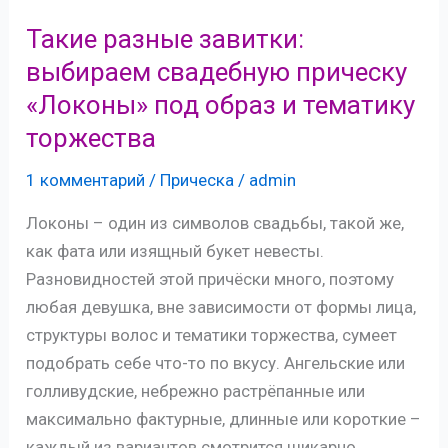
с
Такие разные завитки:
распущенными
выбираем свадебную прическу
волосами
«Локоны» под образ и тематику
торжества
1 комментарий
/
Прическа
/
admin
Локоны – один из символов свадьбы, такой же,
как фата или изящный букет невесты.
Разновидностей этой причёски много, поэтому
любая девушка, вне зависимости от формы лица,
структуры волос и тематики торжества, сумеет
подобрать себе что-то по вкусу. Ангельские или
голливудские, небрежно растрёпанные или
максимально фактурные, длинные или короткие –
каждый из вариантов смотрится шикарно,