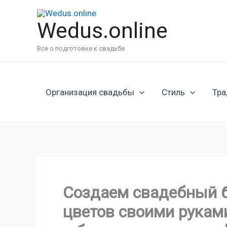
Перейти
к
Wedus.online
содержимому
Все о подготовке к свадьбе
Организация свадьбы
Стиль
Тра
Создаем свадебный б
цветов своими руками