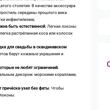
атого столетия. В качестве аксессуара
етростиль середины прошлого века
тки инфантилизма;
лжна быть естественной.
Лёгкие локоны
легка растрёпанная коса или колосок
дка для свадьбы в скандинавском
ветов берут кожаные украшения и
оторые не любят ограничений.
альным декором: морскими кораллами,
 причёска-узел без фаты
. Чтобы
 локоны.