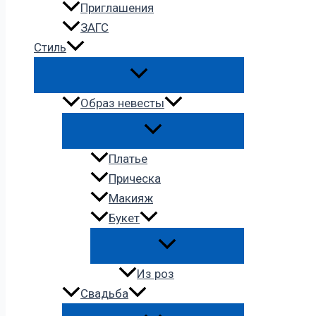
Приглашения
ЗАГС
Стиль
Образ невесты
Платье
Прическа
Макияж
Букет
Из роз
Свадьба